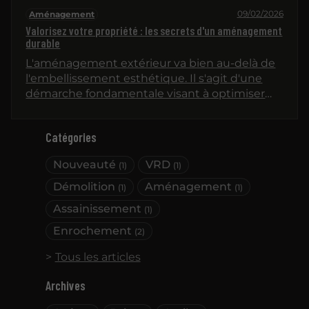
09/02/2026
Aménagement
Valorisez votre propriété : les secrets d'un aménagement
durable
L'aménagement extérieur va bien au-delà de
l'embellissement esthétique. Il s'agit d'une
démarche fondamentale visant à optimiser
l'usage et la pérennité de votre propriété. Un
projet réussi ne repose pas uniquement sur le
Catégories
choix des végétaux ou du mobilier, mais
principalement sur la qualité des travaux
Nouveauté
VRD
(1)
(1)
préparatoires et des infrastructures invisibles.
En investissant dans des solutions
Démolition
Aménagement
(1)
(1)
d’aménagement solides et réfléchies, vous
Assainissement
(1)
assurez une plus-value significative à votre
bien, tout en garantissant un cadre de vie
Enrochement
(2)
fonctionnel et agréable sur le long terme.
Tous les articles
Archives