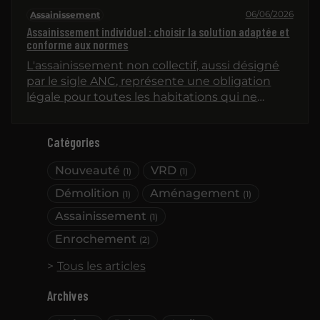
06/06/2026
Assainissement
Assainissement individuel : choisir la solution adaptée et
conforme aux normes
L'assainissement non collectif, aussi désigné
par le sigle ANC, représente une obligation
légale pour toutes les habitations qui ne
peuvent pas se raccorder au réseau public de
collecte des eaux usées (le "tout-à-l'égout"). Il
Catégories
ne s'agit pas d'une simple formalité, mais
d'une étape essentielle pour garantir la
Nouveauté
VRD
(1)
(1)
salubrité publique, prévenir la pollution des
sols et des nappes phréatiques, et assurer la
Démolition
Aménagement
(1)
(1)
conformité de l'installation. Devant la diversité
Assainissement
(1)
des systèmes disponibles, comprendre les
critères de sélection et les démarches
Enrochement
(2)
réglementaires est primordial avant d'initier
Tous les articles
un projet de construction ou de rénovation.
L'objectif est de s'orienter vers une filière de
Archives
traitement efficace et pérenne, en accord
avec les spécificités du terrain et les exigences