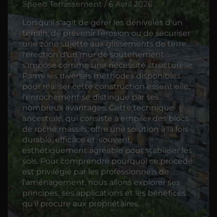
Speed Terrassement / 6 Avril 2026
Lorsqu'il s'agit de gérer les dénivelés d'un
terrain, de prévenir l'érosion ou de sécuriser
une zone sujette aux glissements de terre,
l'érection d'un mur de soutènement
s'impose comme une nécessité structurelle.
Parmi les diverses méthodes disponibles
pour réaliser cette construction essentielle,
l'enrochement se distingue par ses
nombreux avantages. Cette technique
ancestrale, qui consiste à empiler des blocs
de roche massifs, offre une solution à la fois
durable, efficace et, souvent,
esthétiquement agréable pour stabiliser les
sols. Pour comprendre pourquoi ce procédé
est privilégié par les professionnels de
l'aménagement, nous allons explorer ses
principes, ses applications et les bénéfices
qu'il procure aux propriétaires.