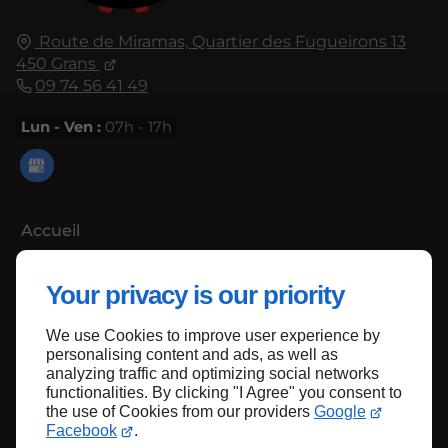
Route de Miramas, Quartier des Fugueirons 13
450 Grans
09 74 56 41 49
Lun - Ven :
07h - 17h
Accueil
Contactez-nous
Your privacy is our priority
Mentions légales
Plan du site
We use Cookies to improve user experience by
personalising content and ads, as well as
analyzing traffic and optimizing social networks
functionalities. By clicking "I Agree" you consent to
the use of Cookies from our providers
Google
Haut de page
Facebook
.